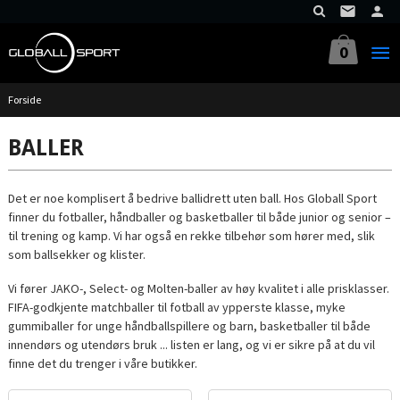
Gå
til
innholdet
0
Forside
BALLER
Det er noe komplisert å bedrive ballidrett uten ball. Hos Globall Sport
finner du fotballer, håndballer og basketballer til både junior og senior –
til trening og kamp. Vi har også en rekke tilbehør som hører med, slik
som ballsekker og klister.
Vi fører JAKO-, Select- og Molten-baller av høy kvalitet i alle prisklasser.
FIFA-godkjente matchballer til fotball av ypperste klasse, myke
gummiballer for unge håndballspillere og barn, basketballer til både
innendørs og utendørs bruk ... listen er lang, og vi er sikre på at du vil
finne det du trenger i våre butikker.