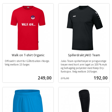
Walk on T-shirt Organic
Spillerdrakt JAKO Team
inkl.
inkl.
Offisiell t-shirt for Gåfotballen i Norge.
Jako Team spillertrøyer er prisgunstige
mva.
mva.
Velg mellom 15 farger.
trøyer med kort arm laget av 100 % myk
og behagelig polyester med Keep Dry-
funksjon. Velg mellom 16 farger.
Pris
Tilbud
249,00
192,00
275,00