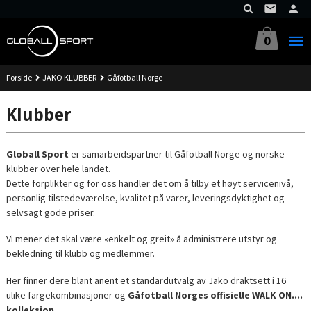
Gå
til
innholdet
0
Forside
JAKO KLUBBER
Gåfotball Norge
Klubber
Globall Sport
er samarbeidspartner til Gåfotball Norge og norske
klubber over hele landet.
Dette forplikter og for oss handler det om å tilby et høyt servicenivå,
personlig tilstedeværelse, kvalitet på varer, leveringsdyktighet og
selvsagt gode priser.
Vi mener det skal være «enkelt og greit» å administrere utstyr og
bekledning til klubb og medlemmer.
Her finner dere blant anent et standardutvalg av Jako draktsett i 16
ulike fargekombinasjoner og
Gåfotball Norges offisielle WALK ON....
kolleksjon
.