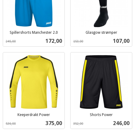
Spillershorts Manchester 2.0
Glasgow strømper
inkl.
inkl.
Tilbud
Tilbud
172,00
107,00
245,00
153,00
mva.
mva.
Keeperdrakt Power
Shorts Power
inkl.
inkl.
Tilbud
Tilbud
375,00
246,00
536,00
352,00
mva.
mva.