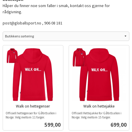
Håper du finner noe som faller i smak, kontakt oss gjerne for
rådgivning.
post@globallsport.no , 906 08 181
Walk on hettegenser
Walk on hettejakke
inkl.
inkl.
Offisiell hettegenser for Gåfotballen i
Offisiell Hettejakke for Gåfotballen i
mva.
mva.
Norge. Velg mellom 11 farger.
Norge. Velg mellom 15 farger.
Pris
Pris
599,00
699,00