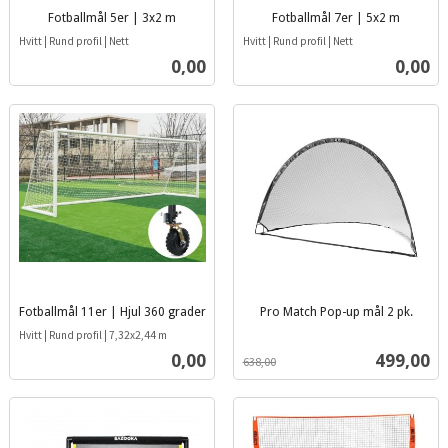
Fotballmål 5er | 3x2 m
Fotballmål 7er | 5x2 m
inkl.
inkl.
Hvitt | Rund profil | Nett
Hvitt | Rund profil | Nett
mva.
mva.
Pris
Pris
0,00
0,00
Fotballmål 11er | Hjul 360 grader
Pro Match Pop-up mål 2 pk.
inkl.
inkl.
Hvitt | Rund profil | 7,32x2,44 m
mva.
mva.
Pris
Tilbud
0,00
499,00
638,00