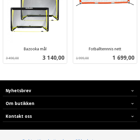
Bazooka mål
Fotballtennnis nett
inkl.
inkl.
Tilbud
Tilbud
3 140,00
1 699,00
3 490,00
1 999,00
mva.
mva.
Nyhetsbrev
Om butikken
Kontakt oss