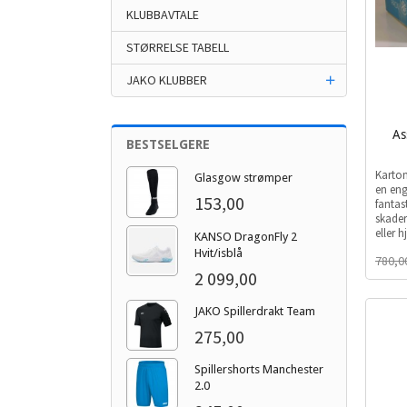
KLUBBAVTALE
STØRRELSE TABELL
JAKO KLUBBER
As
BESTSELGERE
inkl.
Karton
Glasgow strømper
mva.
en en
153,00
fantast
skader
eller 
KANSO DragonFly 2
Hvit/isblå
780,0
2 099,00
JAKO Spillerdrakt Team
275,00
Spillershorts Manchester
2.0