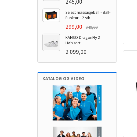
245,00
Select massasjeball - Ball-
Punktur - 2 stk.
299,00
349,00
inkl.
KANSO DragonFly 2
mva.
Hvit/sort
2 099,00
KATALOG OG VIDEO
inkl.
mva.