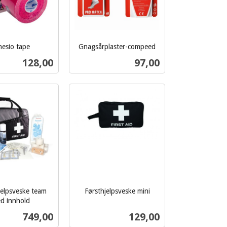
nesio tape
Gnagsårplaster-compeed
inkl.
Pris
Pris
128,00
97,00
mva.
Les mer
Les mer
jelpsveske team
Førsthjelpsveske mini
inkl.
d innhold
mva.
Pris
Pris
749,00
129,00