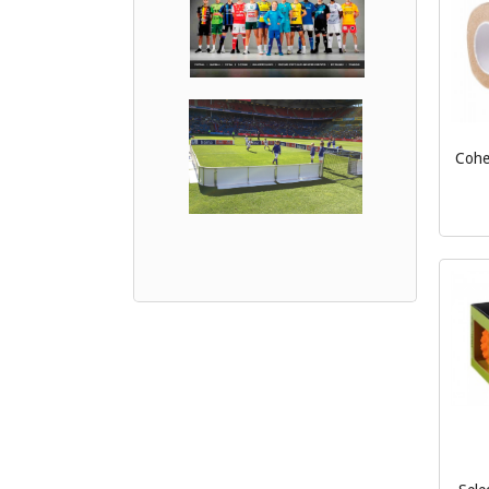
Cohes
inkl.
mva.