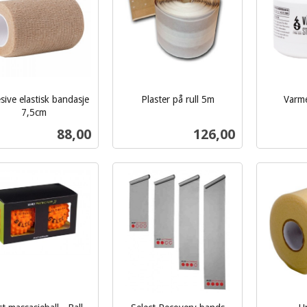
ive elastisk bandasje
Plaster på rull 5m
Varm
inkl.
inkl.
7,5cm
mva.
mva.
Pris
Pris
88,00
126,00
Les mer
Les mer