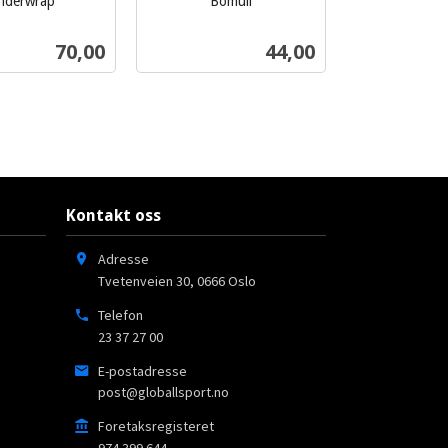
nderwrap
Bomull
inkl.
mva.
Pris
Pris
70,00
44,00
Les mer
Les mer
Kontakt oss
Adresse
Tvetenveien 30
,
0666
Oslo
Telefon
23 37 27 00
E-postadresse
post@globallsport.no
Foretaksregisteret