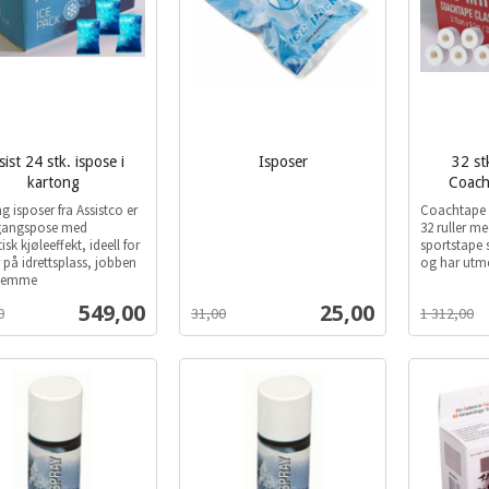
sist 24 stk. ispose i
Isposer
32 st
inkl.
kartong
Coach
inkl.
mva.
g isposer fra Assistco er
Coachtape 
mva.
gangspose med
32 ruller me
isk kjøleeffekt, ideell for
sportstape 
 på idrettsplass, jobben
og har utme
hjemme
Tilbud
Tilbud
549,00
25,00
0
31,00
1 312,00
Les mer
Les mer