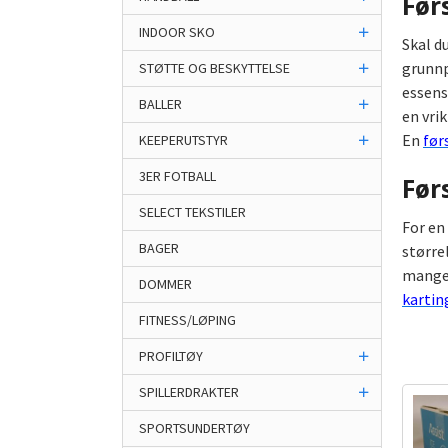
Før
INDOOR SKO
Skal d
grunnp
STØTTE OG BESKYTTELSE
essens
BALLER
en vri
En
før
KEEPERUTSTYR
3ER FOTBALL
Før
SELECT TEKSTILER
For en
BAGER
større
mange 
DOMMER
kartin
FITNESS/LØPING
PROFILTØY
SPILLERDRAKTER
SPORTSUNDERTØY