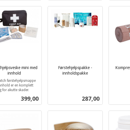
Les mer
Les mer
thjelpsveske mini med
Førstehjelpspakke -
Kompres
innhold
innholdspakke
inkl.
inkl.
atch førstehjelpsmappe
mva.
mva.
nhold er en komplett
g for akutte skader.
Pris
Pris
399,00
287,00
Les mer
Les mer