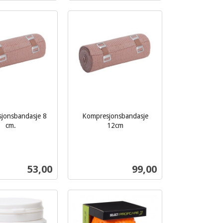
Les mer
Les mer
jonsbandasje 8
Kompresjonsbandasje
cm.
12cm
inkl.
mva.
Pris
Pris
53,00
99,00
Les mer
Les mer