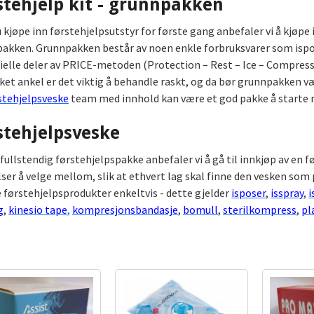
stehjelp kit - grunnpakken
u kjøpe inn førstehjelpsutstyr for første gang anbefaler vi å kjøpe 
akken. Grunnpakken består av noen enkle forbruksvarer som ispo
ielle deler av PRICE-metoden (Protection – Rest – Ice – Compress
kket ankel er det viktig å behandle raskt, og da bør grunnpakken væ
stehjelpsveske
team med innhold kan være et god pakke å starte
stehjelpsveske
 fullstendig førstehjelpspakke anbefaler vi å gå til innkjøp av en f
lser å velge mellom, slik at ethvert lag skal finne den vesken som p
førstehjelpsprodukter enkeltvis - dette gjelder
isposer
,
isspray
,
i
g
,
kinesio tape
,
kompresjonsbandasje
,
bomull
,
sterilkompress
,
pl