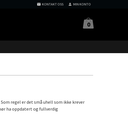
KONTAKT OSS
MIN KONTO
0
tt. Som regel er det små uhell som ikke krever
 bør ha oppdatert og fullverdig