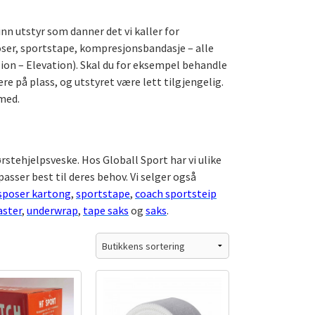
inn utstyr som danner det vi kaller for
ser, sportstape, kompresjonsbandasje – alle
ion – Elevation). Skal du for eksempel behandle
re på plass, og utstyret være lett tilgjengelig.
 med.
ørstehjelpsveske. Hos Globall Sport har vi ulike
asser best til deres behov. Vi selger også
sposer kartong
,
sportstape
,
coach sportsteip
aster
,
underwrap
,
tape saks
og
saks
.