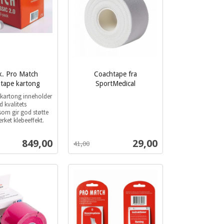
k. Pro Match
Coachtape fra
tape kartong
SportMedical
inkl.
kartong inneholder
mva.
d kvalitets
som gir god støtte
rket klebeeffekt.
Tilbud
Tilbud
849,00
29,00
41,00
Les mer
Les mer