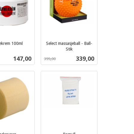
ekrem 100ml
Select massasjeball - Ball-
Stik
inkl.
Pris
Tilbud
147,00
339,00
399,00
mva.
Les mer
Les mer