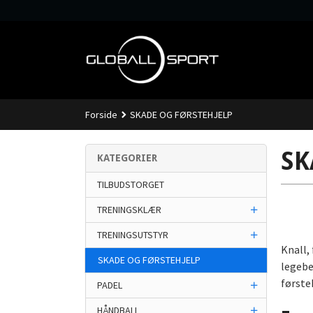
Gå
til
innholdet
Forside
SKADE OG FØRSTEHJELP
SK
KATEGORIER
TILBUDSTORGET
TRENINGSKLÆR
TRENINGSUTSTYR
Knall, 
SKADE OG FØRSTEHJELP
legebe
førsteh
PADEL
HÅNDBALL