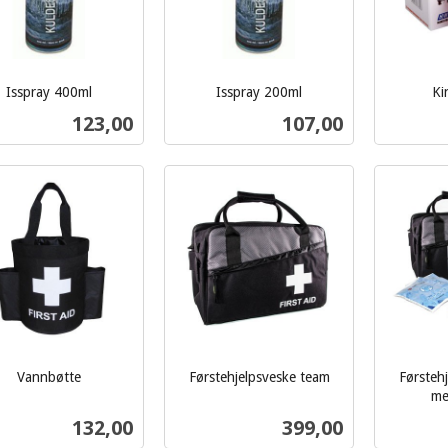
Isspray 400ml
Isspray 200ml
Ki
inkl.
inkl.
Pris
Pris
123,00
107,00
mva.
mva.
Les mer
Les mer
Vannbøtte
Førstehjelpsveske team
Førsteh
inkl.
me
inkl.
mva.
Pris
Pris
132,00
399,00
mva.