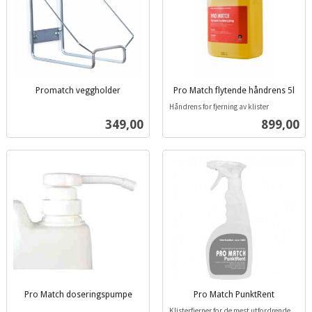
Promatch veggholder
Pro Match flytende håndrens 5l
inkl.
inkl.
Håndrens for fjerning av klister
mva.
mva.
Pris
Pris
349,00
899,00
Pro Match doseringspumpe
Pro Match PunktRent
inkl.
inkl.
Klisterfjerner for de mest utfordrende