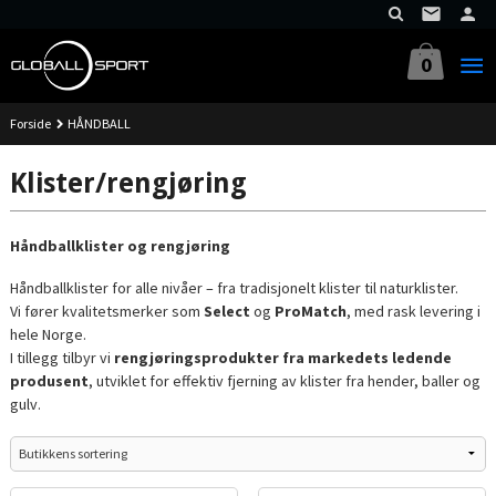
Gå
til
innholdet
0
Forside
HÅNDBALL
Klister/rengjøring
Håndballklister og rengjøring
Håndballklister for alle nivåer – fra tradisjonelt klister til naturklister.
Vi fører kvalitetsmerker som
Select
og
ProMatch
, med rask levering i
hele Norge.
I tillegg tilbyr vi
rengjøringsprodukter fra markedets ledende
produsent
, utviklet for effektiv fjerning av klister fra hender, baller og
gulv.