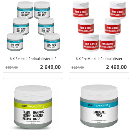
6 X Select håndballklister blå
6 X ProMatch håndballklister
inkl.
inkl.
Tilbud
Tilbud
2 649,00
2 469,00
3 594,00
3 294,00
mva.
mva.