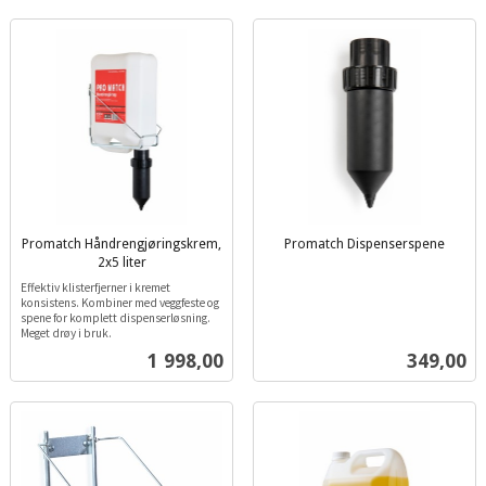
Promatch Håndrengjøringskrem,
Promatch Dispenserspene
inkl.
2x5 liter
inkl.
mva.
Effektiv klisterfjerner i kremet
mva.
konsistens. Kombiner med veggfeste og
spene for komplett dispenserløsning.
Meget drøy i bruk.
Pris
Pris
1 998,00
349,00