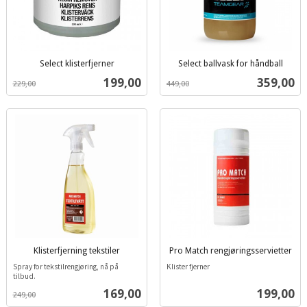
Select klisterfjerner
Select ballvask for håndball
inkl.
inkl.
Tilbud
Tilbud
199,00
359,00
229,00
449,00
mva.
mva.
Klisterfjerning tekstiler
Pro Match rengjøringsservietter
inkl.
inkl.
Spray for tekstilrengjøring, nå på
Klister fjerner
mva.
mva.
tilbud.
Tilbud
Pris
169,00
199,00
249,00