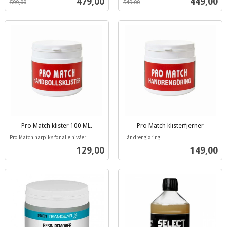
Tilbud
Tilbud
479,00
449,00
599,00
549,00
Pro Match klister 100 ML.
Pro Match klisterfjerner
inkl.
inkl.
Pro Match harpiks for alle nivåer
Håndrengjøring
mva.
mva.
Pris
Pris
129,00
149,00