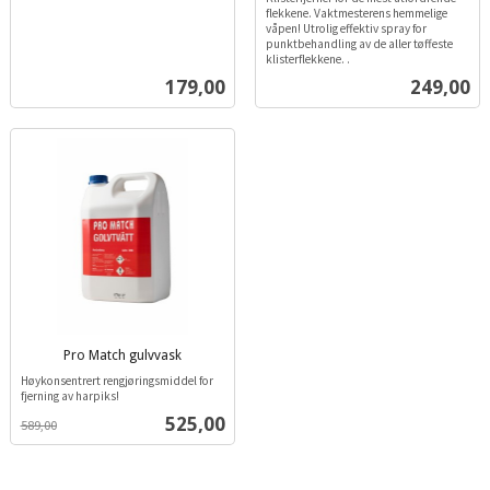
mva.
mva.
flekkene. Vaktmesterens hemmelige
våpen! Utrolig effektiv spray for
punktbehandling av de aller tøffeste
klisterflekkene. .
Pris
Pris
179,00
249,00
Pro Match gulvvask
inkl.
Høykonsentrert rengjøringsmiddel for
mva.
fjerning av harpiks!
Tilbud
525,00
589,00