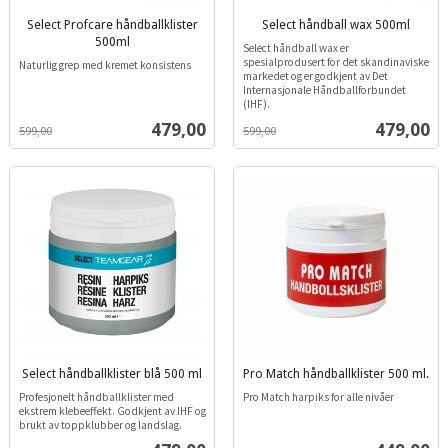
Select Profcare håndballklister
Select håndball wax 500ml
inkl.
500ml
Select håndball wax er
inkl.
mva.
spesialprodusert for det skandinaviske
Naturlig grep med kremet konsistens
mva.
markedet og er godkjent av Det
Internasjonale Håndballforbundet
(IHF).
Tilbud
Tilbud
479,00
479,00
599,00
599,00
Select håndballklister blå 500 ml
Pro Match håndballklister 500 ml.
inkl.
inkl.
Profesjonelt håndballklister med
Pro Match harpiks for alle nivåer
mva.
mva.
ekstrem klebeeffekt. Godkjent av IHF og
brukt av toppklubber og landslag.