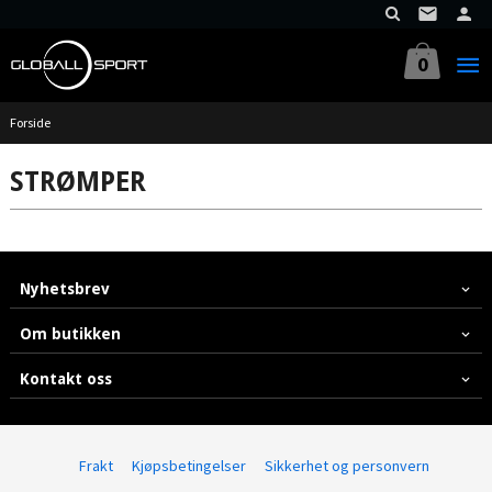
Gå
til
innholdet
0
Forside
STRØMPER
Nyhetsbrev
Om butikken
Kontakt oss
Frakt
Kjøpsbetingelser
Sikkerhet og personvern