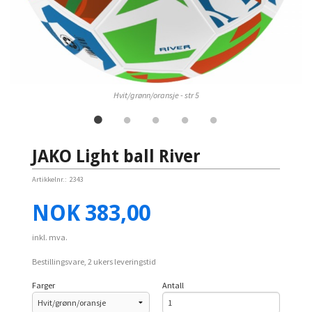
Hvit/grønn/oransje - str 5
JAKO Light ball River
Artikkelnr.:
2343
Pris
NOK
383,00
inkl. mva.
Bestillingsvare, 2 ukers leveringstid
Farger
Antall