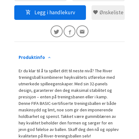
Legg i handlekurv
Ønskeliste
Produktinfo
Er du klar til å ta spillet ditt til neste nivå? The River
treningsball kombinerer høykvalitets utførelse med
utmerkede spilleegenskaper. Med sin 32-panels
design, garanterer den deg maksimal stabilitet og
presisjon – enten på treningsbanen eller i kamp.
Denne FIFA BASIC-sertifiserte treningsballen er både
maskinsydd og limt, noe som gir den imponerende
holdbarhet og spenst. Takket være gummiblæren av
høy kvalitet beholder den formen og sørger for en
jevn god følelse av ballen. Skaff deg den nå og opplev
kvaliteten på River-treningsballen selv!