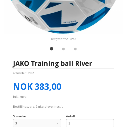
Hvit/marine - str 5
JAKO Training ball River
Artikkelnr.:
2342
Pris
NOK
383,00
inkl. mva.
Bestillingsvare, 2 ukers leveringstid
Størrelse
Antall