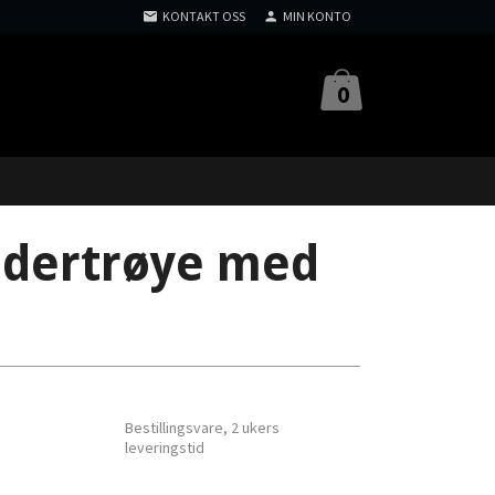
KONTAKT OSS
MIN KONTO
0
ndertrøye med
Bestillingsvare, 2 ukers
leveringstid