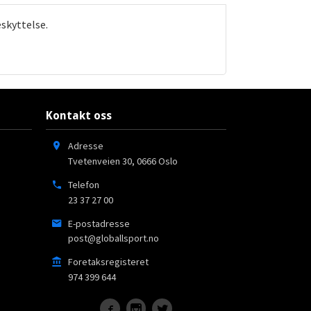
eskyttelse.
Kontakt oss
Adresse
Tvetenveien 30
,
0666
Oslo
Telefon
23 37 27 00
E-postadresse
post@globallsport.no
Foretaksregisteret
974 399 644