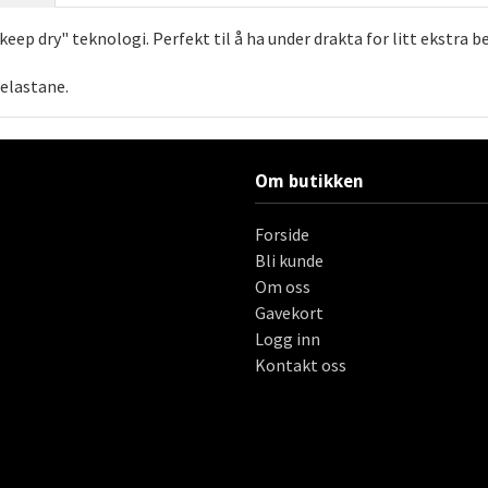
eep dry" teknologi. Perfekt til å ha under drakta for litt ekstra b
 elastane.
Om butikken
Forside
Bli kunde
Om oss
Gavekort
Logg inn
Kontakt oss