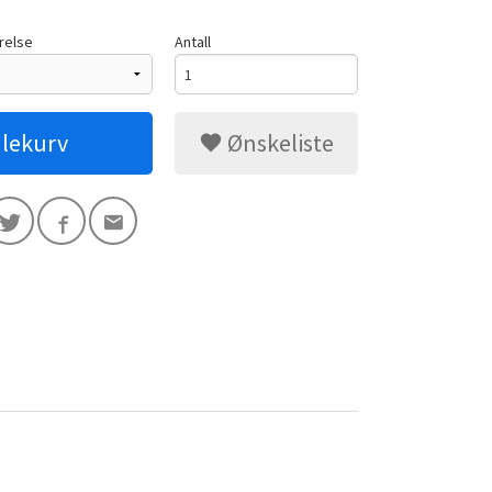
relse
Antall
dlekurv
Ønskeliste