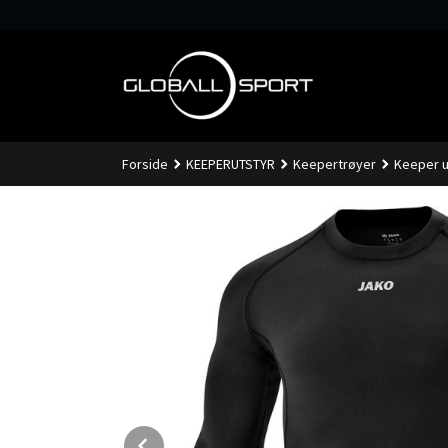
Gå
til
innholdet
Forside
KEEPERUTSTYR
Keepertrøyer
Keeper u
Prev