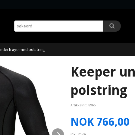
ndertrøye med polstring
Keeper u
polstring
Artikkelnr.:
8965
Pris
NOK
766,00
Next
inkl. mva.