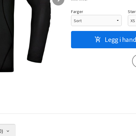
Farger
Stør
Legg i han
0)