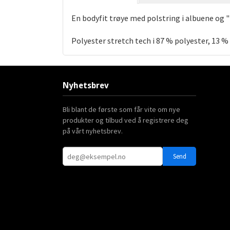
En bodyfit trøye med polstring i albuene og "k
Polyester stretch tech i 87 % polyester, 13 %
Nyhetsbrev
Bli blant de første som får vite om nye
produkter og tilbud ved å registrere deg
på vårt nyhetsbrev.