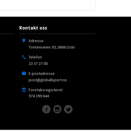
Kontakt oss
Adresse
Tvetenveien 30
,
0666
Oslo
Telefon
23 37 27 00
E-postadresse
post@globallsport.no
Foretaksregisteret
974 399 644