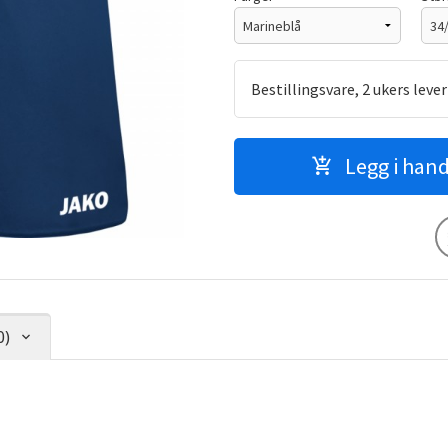
Bestillingsvare, 2 ukers leve
Legg i han
0)