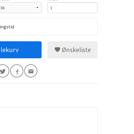
ringstid
dlekurv
Ønskeliste