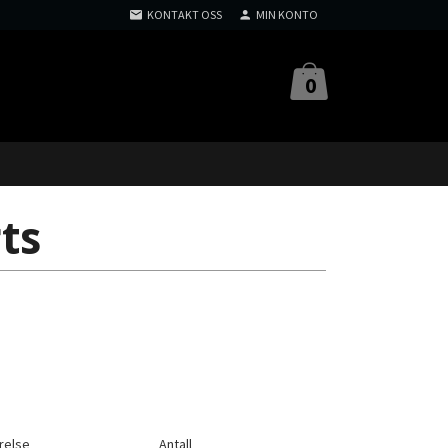
KONTAKT OSS
MIN KONTO
0
ts
relse
Antall