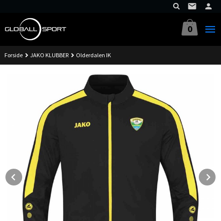
Gå
til
innholdet
0
Forside
JAKO KLUBBER
Olderdalen IK
Prev
N