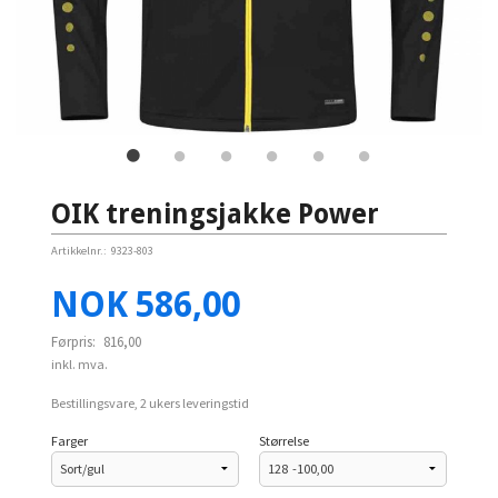
OIK treningsjakke Power
Artikkelnr.:
9323-803
Tilbud
NOK
586,00
Førpris:
816,00
inkl. mva.
Bestillingsvare, 2 ukers leveringstid
Farger
Størrelse