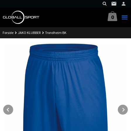
Gå
til
innholdet
0
Forside
JAKO KLUBBER
Trondheim BK
Prev
N