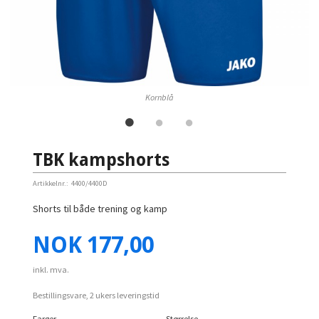
Kornblå
TBK kampshorts
Artikkelnr.:
4400/4400D
Shorts til både trening og kamp
Pris
NOK
177,00
inkl. mva.
Bestillingsvare, 2 ukers leveringstid
Farger
Størrelse