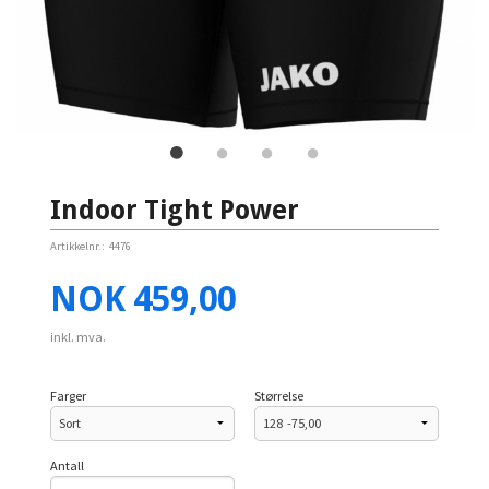
Indoor Tight Power
Artikkelnr.:
4476
Pris
NOK
459,00
inkl. mva.
Farger
Størrelse
Antall