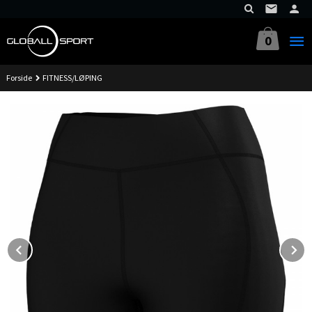
Gå
til
innholdet
0
Forside
FITNESS/LØPING
Prev
N