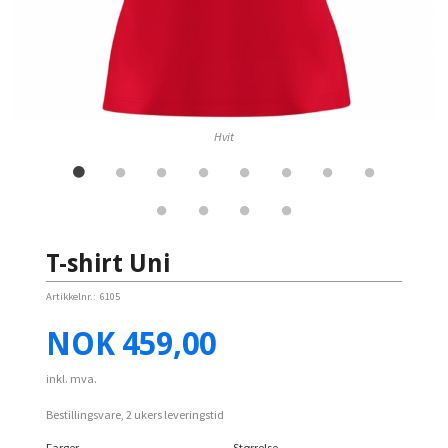
Hvit
T-shirt Uni
Artikkelnr.:
6105
Pris
NOK
459,00
inkl. mva.
Bestillingsvare, 2 ukers leveringstid
Farger
Størrelse