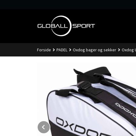
Gå
til
innholdet
Forside
PADEL
Oxdog bager og sekker
Oxdog U
Prev