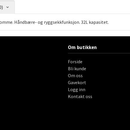
0)
lomme. Håndbære- og ryggsekkfunksjon. 32L kapasitet.
Om butikken
Forside
Bli kunde
Om oss
Gavekort
Logg inn
Kontakt oss