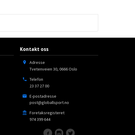
Kontakt oss
Adresse
Tvetenveien 30
,
0666
Oslo
Telefon
23 37 27 00
E-postadresse
post@globallsport.no
Foretaksregisteret
974 399 644