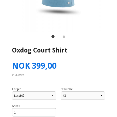
Oxdog Court Shirt
Pris
NOK
399,00
inkl. mva.
Farger
Størrelse
Antall