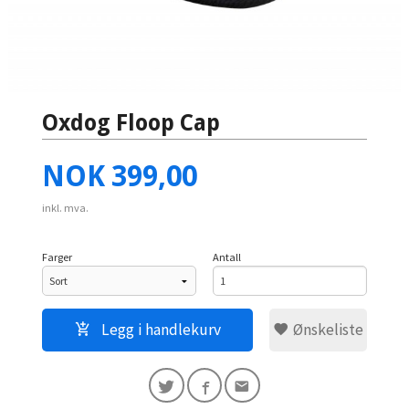
Oxdog Floop Cap
Pris
NOK
399,00
inkl. mva.
Farger
Antall
Legg i handlekurv
Ønskeliste