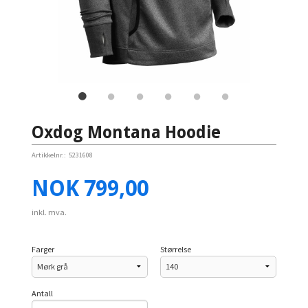
Oxdog Montana Hoodie
Artikkelnr.:
5231608
Pris
NOK
799,00
inkl. mva.
Farger
Størrelse
Antall