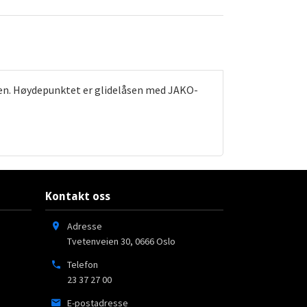
gen. Høydepunktet er glidelåsen med JAKO-
Kontakt oss
Adresse
Tvetenveien 30
,
0666
Oslo
Telefon
23 37 27 00
E-postadresse