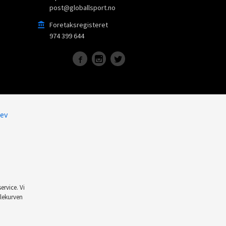
post@globallsport.no
Foretaksregisteret
974 399 644
ev
ervice. Vi
dlekurven