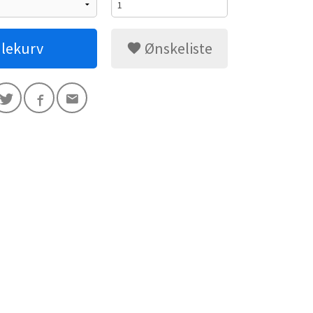
dlekurv
Ønskeliste
Damesnitt