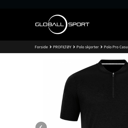
Gå
til
innholdet
Forside
PROFILTØY
Polo skjorter
Polo Pro Casu
Prev