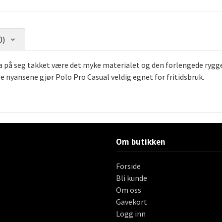
0)
ha på seg takket være det myke materialet og den forlengede ryg
 nyansene gjør Polo Pro Casual veldig egnet for fritidsbruk.
Om butikken
Forside
Bli kunde
Om oss
Gavekort
Logg inn