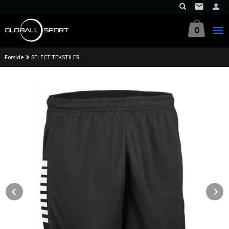
Gå
til
innholdet
0
Forside
SELECT TEKSTILER
Prev
N