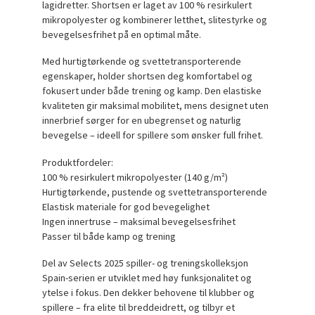
lagidretter. Shortsen er laget av 100 % resirkulert
mikropolyester og kombinerer letthet, slitestyrke og
bevegelsesfrihet på en optimal måte.
Med hurtigtørkende og svettetransporterende
egenskaper, holder shortsen deg komfortabel og
fokusert under både trening og kamp. Den elastiske
kvaliteten gir maksimal mobilitet, mens designet uten
innerbrief sørger for en ubegrenset og naturlig
bevegelse – ideell for spillere som ønsker full frihet.
Produktfordeler:
100 % resirkulert mikropolyester (140 g/m²)
Hurtigtørkende, pustende og svettetransporterende
Elastisk materiale for god bevegelighet
Ingen innertruse – maksimal bevegelsesfrihet
Passer til både kamp og trening
Del av Selects 2025 spiller- og treningskolleksjon
Spain-serien er utviklet med høy funksjonalitet og
ytelse i fokus. Den dekker behovene til klubber og
spillere – fra elite til breddeidrett, og tilbyr et