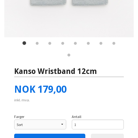
Kanso Wristband 12cm
Pris
NOK
179,00
inkl. mva.
Farger
Antall