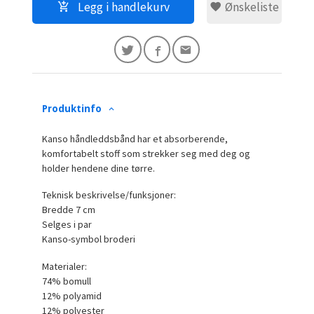
Legg i handlekurv
Ønskeliste
Produktinfo
Kanso håndleddsbånd har et absorberende,
komfortabelt stoff som strekker seg med deg og
holder hendene dine tørre.
Teknisk beskrivelse/funksjoner:
Bredde 7 cm
Selges i par
Kanso-symbol broderi
Materialer:
74% bomull
12% polyamid
12% polyester