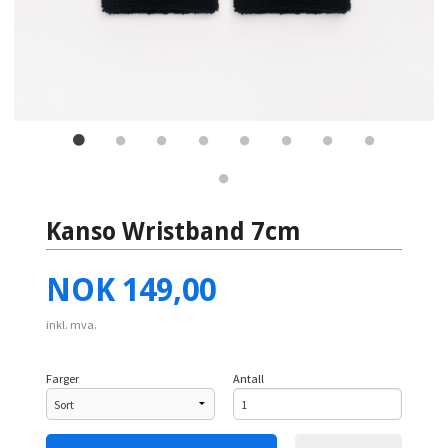
Kanso Wristband 7cm
Pris
NOK
149,00
inkl. mva.
Farger
Antall