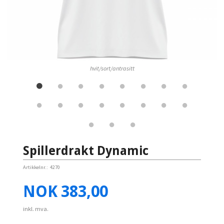
hvit/sort/antrasitt
Spillerdrakt Dynamic
Artikkelnr.:
4270
Pris
NOK
383,00
inkl. mva.