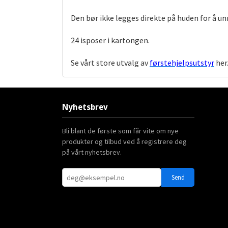
Den bør ikke legges direkte på huden for å un
24 isposer i kartongen.
Se vårt store utvalg av
førstehjelpsutstyr
her
Nyhetsbrev
Bli blant de første som får vite om nye
produkter og tilbud ved å registrere deg
på vårt nyhetsbrev.