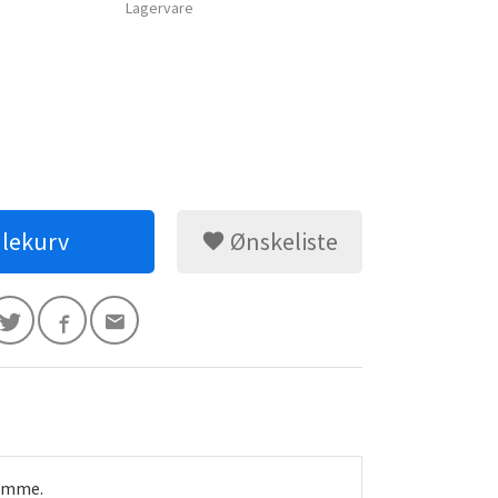
Lagervare
dlekurv
Ønskeliste
jemme.