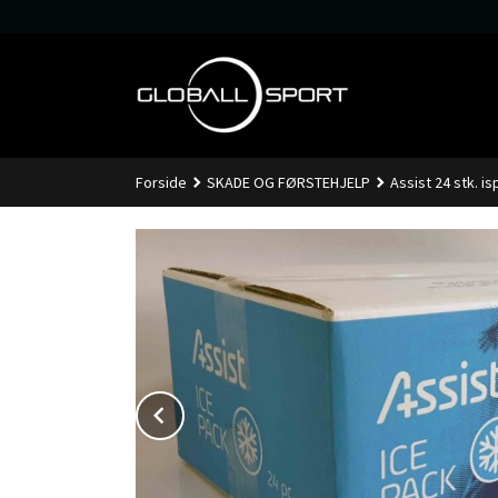
Gå
til
innholdet
Forside
SKADE OG FØRSTEHJELP
Assist 24 stk. i
Prev