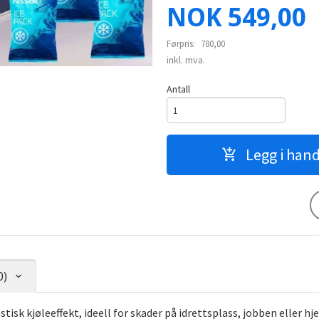
Tilbud
NOK
549,00
Førpris:
780,00
inkl. mva.
Antall
Legg i han
0)
sk kjøleeffekt, ideell for skader på idrettsplass, jobben eller h