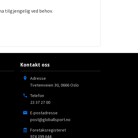
ha tilgjengelig ved behov.
Kontakt oss
Adresse
Tvetenveien 30
,
0666
Oslo
Telefon
23 37 27 00
E-postadresse
post@globallsport.no
Foretaksregisteret
974 399 644