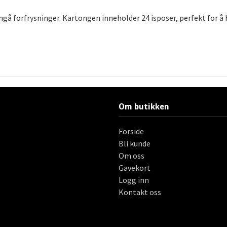
ngå forfrysninger. Kartongen inneholder 24 isposer, perfekt for å 
.
Om butikken
Forside
Bli kunde
Om oss
Gavekort
Logg inn
Kontakt oss