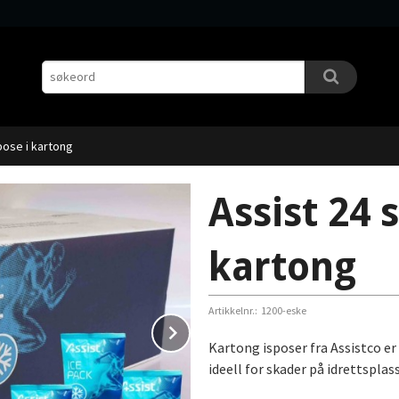
spose i kartong
Assist 24 s
kartong
Artikkelnr.:
1200-eske
Next
Kartong isposer fra Assistco e
ideell for skader på idrettspla