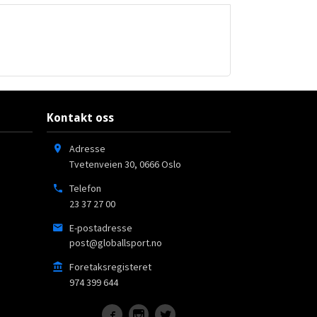
Kontakt oss
Adresse
Tvetenveien 30
,
0666
Oslo
Telefon
23 37 27 00
E-postadresse
post@globallsport.no
Foretaksregisteret
974 399 644