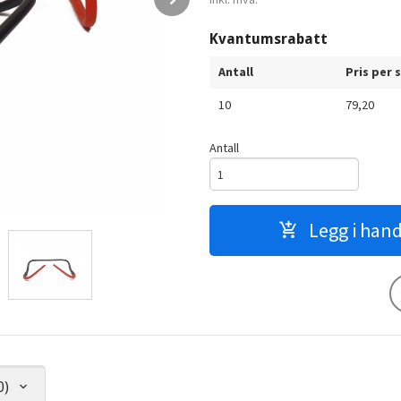
Kvantumsrabatt
Antall
Pris per 
10
79,20
Antall
Legg i han
0)