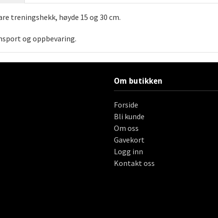
are treningshekk, høyde 15 og 30 cm.
ansport og oppbevaring.
Om butikken
Forside
Bli kunde
Om oss
Gavekort
Logg inn
Kontakt oss