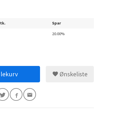
stk.
Spar
20.00%
dlekurv
Ønskeliste