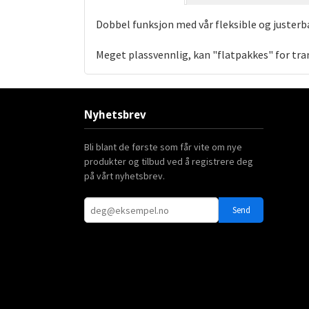
Dobbel funksjon med vår fleksible og justerb
Meget plassvennlig, kan "flatpakkes" for tr
Nyhetsbrev
Bli blant de første som får vite om nye
produkter og tilbud ved å registrere deg
på vårt nyhetsbrev.