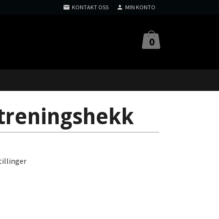
KONTAKT OSS
MIN KONTO
0
 treningshekk
illinger