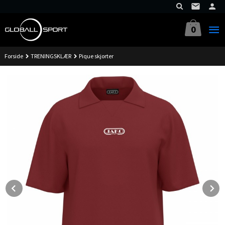
Gå
til
innholdet
0
Forside
TRENINGSKLÆR
Pique skjorter
Prev
N