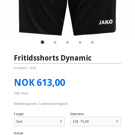
Fritidsshorts Dynamic
Artikkelnr.:
8370
Pris
NOK
613,00
inkl. mva.
Bestillingsvare, 2 ukers leveringstid
Farger
Størrelse
Antall