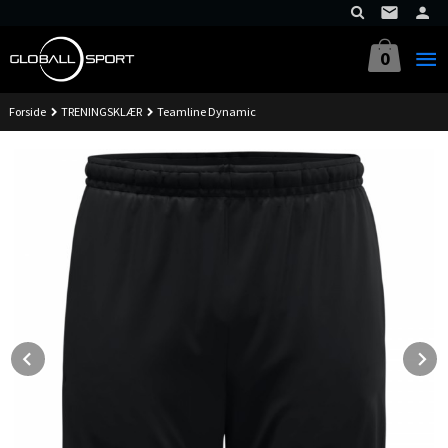
Gå
til
innholdet
0
Forside
TRENINGSKLÆR
Teamline Dynamic
Prev
N