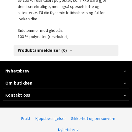
av 100 % resirkulert polyester, som ikke bare gjør
dem bærekraftige, men også spesielt lette og
slitesterke. Få din Dynamic fritidsshorts og fullfør
looken din!
Sidelommer med glidelås
100 % polyester (resirkulert)
Produktanmeldelser (0)
Nyhetsbrev
Om butikken
Kontakt oss
Frakt
Kjøpsbetingelser
Sikkerhet og personvern
Nyhetsbrev