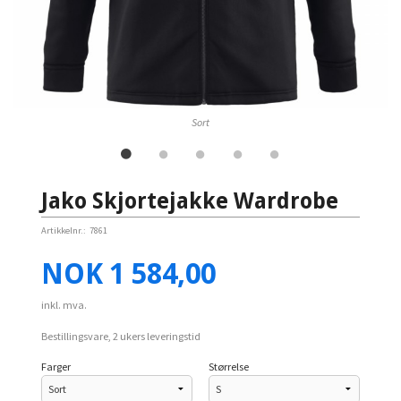
Sort
Jako Skjortejakke Wardrobe
Artikkelnr.:
7861
Pris
NOK
1 584,00
inkl. mva.
Bestillingsvare, 2 ukers leveringstid
Farger
Størrelse