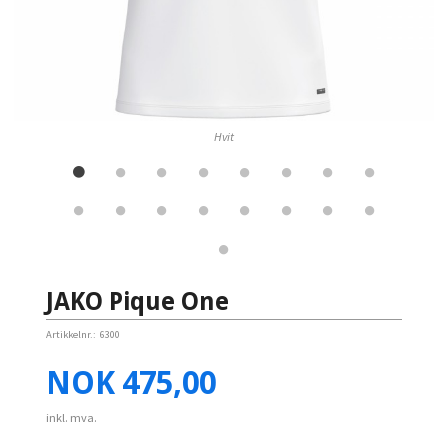
Hvit
JAKO Pique One
Artikkelnr.:
6300
Pris
NOK
475,00
inkl. mva.