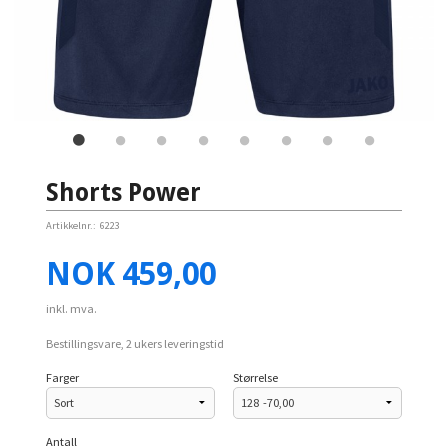
Shorts Power
Artikkelnr.:
6223
Pris
NOK
459,00
inkl. mva.
Bestillingsvare, 2 ukers leveringstid
Farger
Størrelse
Antall