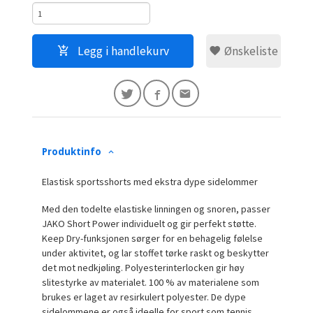
Legg i handlekurv
Ønskeliste
Produktinfo
Elastisk sportsshorts med ekstra dype sidelommer
Med den todelte elastiske linningen og snoren, passer
JAKO Short Power individuelt og gir perfekt støtte.
Keep Dry-funksjonen sørger for en behagelig følelse
under aktivitet, og lar stoffet tørke raskt og beskytter
det mot nedkjøling. Polyesterinterlocken gir høy
slitestyrke av materialet. 100 % av materialene som
brukes er laget av resirkulert polyester. De dype
sidelommene er også ideelle for sport som tennis.