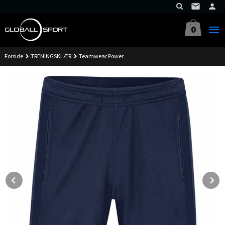
Gå
til
innholdet
0
Forside
TRENINGSKLÆR
Teamwear Power
Prev
N