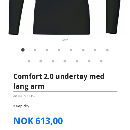
Sort
Comfort 2.0 undertøy med
lang arm
Artikkelnr.:
6455
Keep dry
Pris
NOK
613,00