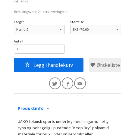
inkl. mva.
Bestillingsvare, 2 ukers leveringstid
Farger
Størrelse
Antall
Legg i handlekurv
Ønskeliste
Produktinfo
JAKO teknisk sports undertøy med langarm. Lett,
tynn og behagelig i pustende "Keep Dry" polyamid
materiale for bruk under spillerdrakt eller