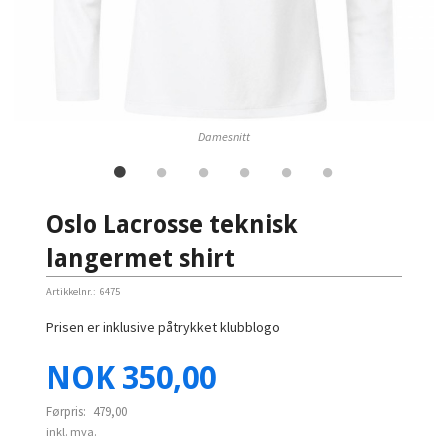
Damesnitt
Oslo Lacrosse teknisk
langermet shirt
Artikkelnr.:
6475
Prisen er inklusive påtrykket klubblogo
Tilbud
NOK
350,00
Førpris:
479,00
inkl. mva.